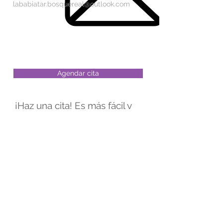
lababiatar.bosquereal@outlook.com
Agendar cita
¡Haz una cita! Es más fácil y
seguro