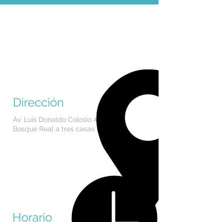
Dirección
Av. Luis Donaldo Colosio #340 Col.
Bosque Real a tres casas del Oxxo.
Horario